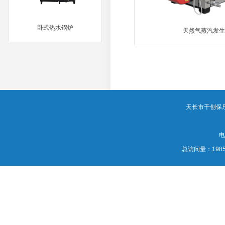
卧式热水锅炉
天然气蒸汽发生
MORE
MORE
天长市千创保乐炉业
电
总访问量：
198