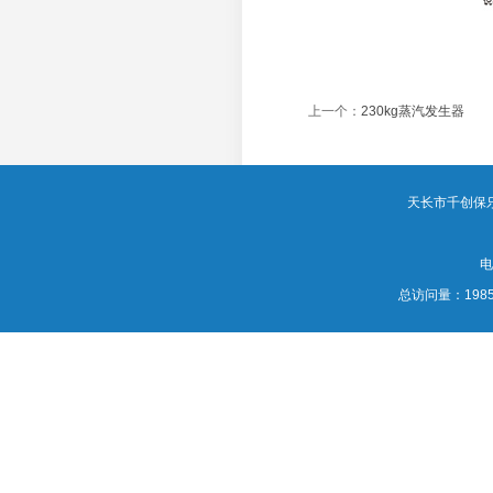
上一个：
230kg蒸汽发生器
天长市千创保乐炉业
电
总访问量：
198